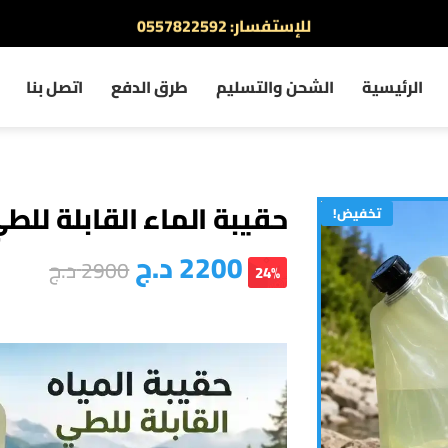
للإستفسار: 0557822592
أطلب الآن والدفع عند الاستلام
الرئيسية
الشحن والتسليم
طرق الدفع
اتصل بنا
حقيبة الماء القابلة للطي (
تخفيض!
2200
د.ج
2900
د.ج
24%