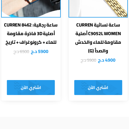
ساعة نسائية CURREN
ساعة رجالية: CURREN 8462
C9052L WOMEN أصلية
أصلية 3D فاخرة مقاومة
مقاومة للماء والخدش
للماء + كرونوغراف + تاريخ
والصدأ (G)
5900
د.ج
6500
د.ج
4900
د.ج
5900
د.ج
اشتري الآن
اشتري الآن