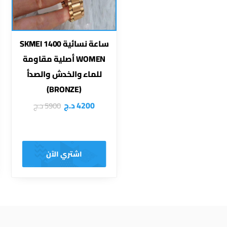
ساعة نسائية SKMEI 1400
WOMEN أصلية مقاومة
للماء والخدش والصدأ
(BRONZE)
4200
د.ج
5900
د.ج
اشتري الآن