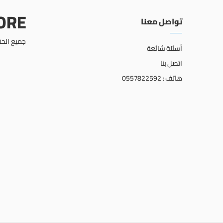
TORE
تواصل معنا
جميع الحق
أسئلة شائعة
اتصل بنا
هاتف : 0557822592