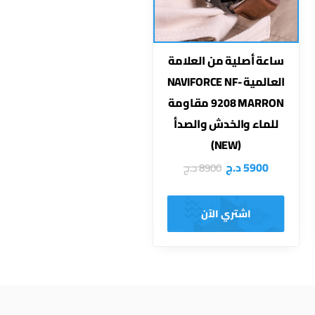
ساعة أصلية من العلامة
العالمية NAVIFORCE NF-
9208 MARRON مقاومة
للماء والخدش والصدأ
(NEW)
5900
د.ج
8900
د.ج
اشتري الآن