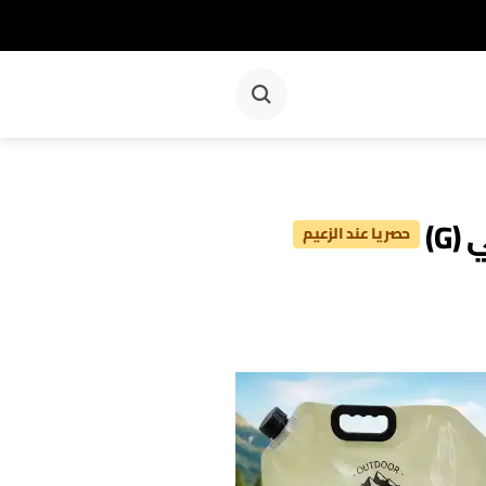
G)
حصريا عند الزعيم