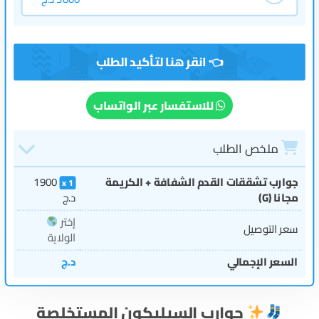
للاستفسار عبر الواتساب
ملخص الطلب
جوارب تشققات القدم الشفافة + الكريمة
1900
1
مجانا (G)
د.ج
إختر
سعر التوصيل
الولاية
السعر الإجمالي
د.ج
جوارب السيليكون المستخلصة