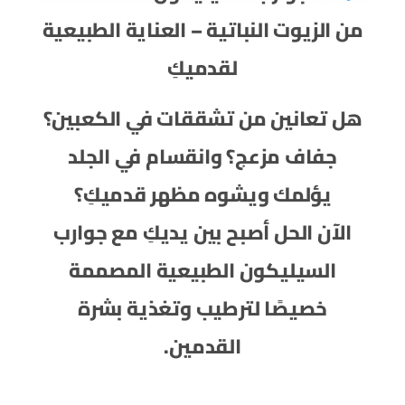
من الزيوت النباتية – العناية الطبيعية
لقدميكِ
هل تعانين من تشققات في الكعبين؟
جفاف مزعج؟ وانقسام في الجلد
يؤلمك ويشوه مظهر قدميكِ؟
الآن الحل أصبح بين يديكِ مع جوارب
السيليكون الطبيعية المصممة
خصيصًا لترطيب وتغذية بشرة
القدمين.