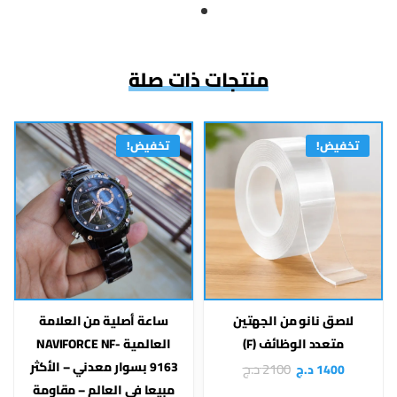
منتجات ذات صلة
تخفيض!
تخفيض!
لاصق نانو من الجهتين
ساعة أصلية من العلامة
متعدد الوظائف (F)
العالمية NAVIFORCE NF-
9163 بسوار معدني – الأكثر
2100
د.ج
1400
د.ج
مبيعا في العالم – مقاومة