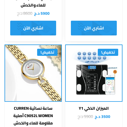
للماء والخدش
8600
د.ج
5900
د.ج
اشتري الآن
اشتري الآن
تخفيض!
تخفيض!
الميزان الذكي Y1
ساعة نسائية CURREN
C9052L WOMEN أصلية
5900
د.ج
3500
د.ج
مقاومة للماء والخدش