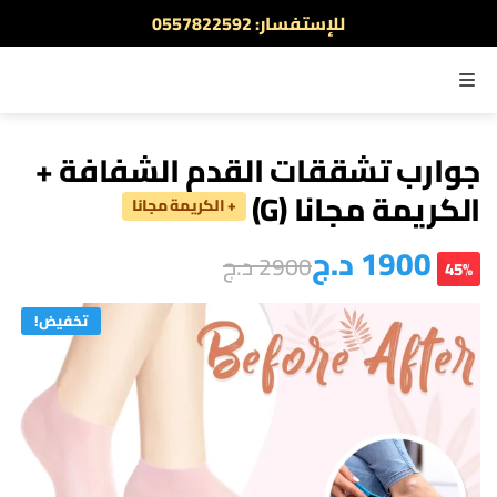
للإستفسار: 0557822592
أطلب الآن والدفع عند الاستلام
القائمة
جوارب تشققات القدم الشفافة +
الكريمة مجانا (G)
+ الكريمة مجانا
1900
د.ج
2900
د.ج
45%
تخفيض!