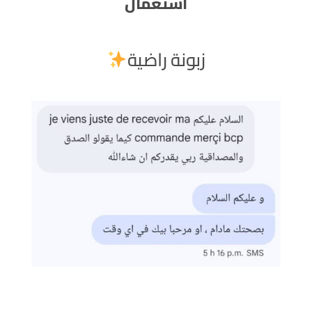
استعمال
زبونة راضية