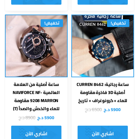
تخفيض!
تخفيض!
ساعة رجالية: CURREN 8462
ساعة أصلية من العلامة
أصلية 3D فاخرة مقاومة
العالمية NAVIFORCE NF-
للماء + كرونوغراف + تاريخ
9208 MARRON مقاومة
للماء والخدش والصدأ (T)
6500
د.ج
5900
د.ج
8900
د.ج
5900
د.ج
اشتري الآن
اشتري الآن