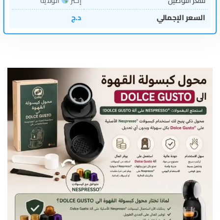
سعر التوصيل
إختر
الولاية
السعر الإجمالي
د.ج