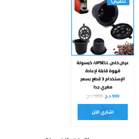
تخفيض!
عرض خاص UPSELL: كبسولة
قهوة قابلة لإعادة
الإستخدام 3 قطع بسعر
مغري جدا
1800
د.ج
900
د.ج
اشتري الآن