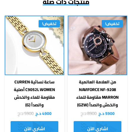
منتجات ذات صلة
تخفيض!
تخفيض!
من العلامة العالمية
ساعة نسائية CURREN
NAVIFORCE NF-9208
C9052L WOMEN أصلية
MARRON مقاومة للماء
مقاومة للماء والخدش
والخدش والصدأ (GZW)
والصدأ (G)
8900
د.ج
5900
د.ج
5900
د.ج
4900
د.ج
اشتري الآن
اشتري الآن