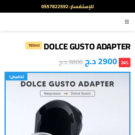
للإستفسار: 0557822592
أطلب الآن والدفع عند الاستلام
القائمة
DOLCE GUSTO ADAPTER
180ml
2900
د.ج
3800
د.ج
24%
تخفيض!