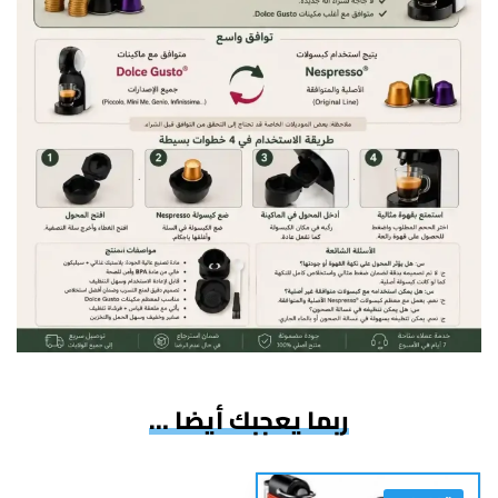
ربما يعجبك أيضا …