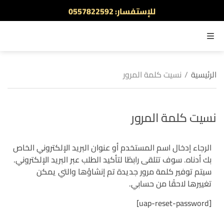
للإستفسار: 0557822592
أطلب الآن والدفع عند الاستلام
القائمة
الرئيسية
/
نسيت كلمة المرور
نسيت كلمة المرور
الرجاء إدخال اسم المستخدم أو عنوان البريد الإلكتروني الخاص
بك أدناه. سوف تتلقى رابطًا لتأكيد الطلب عبر البريد الإلكتروني.
سيتم توفير كلمة مرور جديدة تم إنشاؤها والتي يمكن
تغييرها لاحقًا من حسابي.
[uap-reset-password]