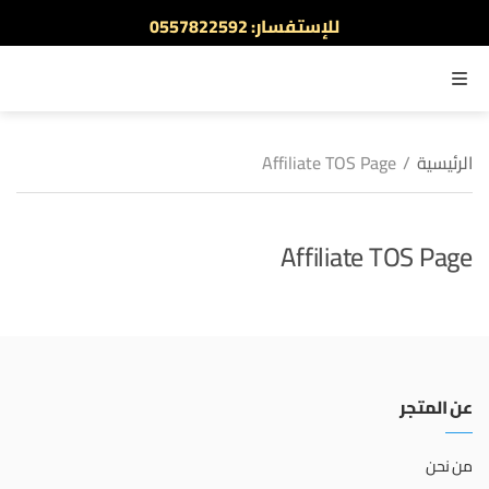
للإستفسار: 0557822592
أطلب الآن والدفع عند الاستلام
القائمة
الرئيسية
/
Affiliate TOS Page
Affiliate TOS Page
عن المتجر
من نحن